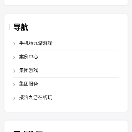
导航
手机版九游游戏
案例中心
集团游戏
集团服务
接洽九游在线玩