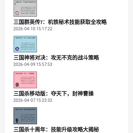
三国群英传7：机铁秘术技能获取全攻略
2026-04-10 15:17:22
三国神将对决：攻无不克的战斗策略
2026-04-09 15:57:53
三国杀移动版：夺天下，封神曹操
2026-04-07 15:23:32
三国杀十周年：技能升级攻略大揭秘