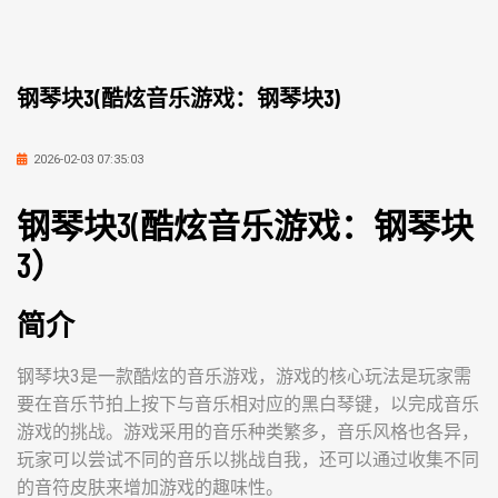
钢琴块3(酷炫音乐游戏：钢琴块3)
2026-02-03 07:35:03
钢琴块3(酷炫音乐游戏：钢琴块
3）
简介
钢琴块3是一款酷炫的音乐游戏，游戏的核心玩法是玩家需
要在音乐节拍上按下与音乐相对应的黑白琴键，以完成音乐
游戏的挑战。游戏采用的音乐种类繁多，音乐风格也各异，
玩家可以尝试不同的音乐以挑战自我，还可以通过收集不同
的音符皮肤来增加游戏的趣味性。