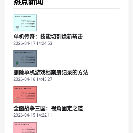
热点新闻
单机传奇：技能切割焕新斩击
2026-04-17 14:24:53
删除单机游戏档案册记录的方法
2026-04-16 14:43:27
全面战争三国：视角固定之道
2026-04-15 14:22:11