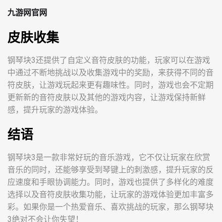
九游网官网
皮肤收集
钢琴块3还提供了自定义音符皮肤的功能，玩家可以在游戏
中通过不断地挑战以及收集游戏中的奖励，来获得不同的音
符皮肤，让游戏玩起来更有趣味性。同时，游戏也会不定期
更新新的音符皮肤以及其他的游戏内容，让游戏保持新鲜
感，提升玩家的游戏体验。
结语
钢琴块3是一款非常好玩的音乐游戏，它不仅让玩家在欣赏
音乐的同时，还能够享受到琴键上的刺激感，提升玩家的反
应速度和手眼协调能力。同时，游戏也提供了多样化的难度
选择以及音符皮肤收集功能，让玩家的游戏体验更加丰富多
彩。如果你是一个热爱音乐、喜欢挑战的玩家，那么钢琴块
3绝对不会让你失望！