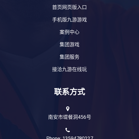
首页网页版入口
手机版九游游戏
案例中心
集团游戏
集团服务
接洽九游在线玩
联系方式
南安市堤餐洞456号
Phone: 13594780227