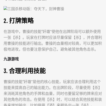
2. 打牌策略
在游戏中，曹操的技能“奸雄”使他在出牌阶段可以额外使用
一张【杀】。玩家在打牌时应该尽量保留【杀】，并合理利
用曹操的技能进行输出。曹操的血量相对较高，可以更加积
极地进攻，但也要注意保护自己，避免被其他角色击杀。
九游游戏
3. 合理利用技能
曹操的技能“奸雄”是他的核心技能，玩家应该合理利用这个
技能来提高自己的输出能力。在出牌阶段，尽量使用【杀】
来消耗其他角色的手牌和血量，同时也要留足够的牌来应对
其他角色的攻击。在使用【杀】时，可以结合其他技能和装
备来增加输出，比如使用【酒】来额外出一张【杀】。