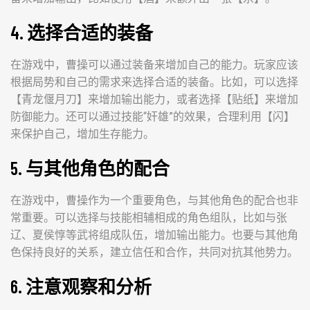
4. 选择合适的装备
在游戏中，曹操可以通过装备来增加自己的能力。玩家应该
根据局势和自己的需求来选择合适的装备。比如，可以选择
【青龙偃月刀】来增加输出能力，或者选择【贴纸】来增加
防御能力。还可以通过技能“奸雄”的效果，合理利用【闪】
来保护自己，增加生存能力。
5. 与其他角色的配合
在游戏中，曹操作为一个重要角色，与其他角色的配合也非
常重要。可以选择与技能相辅相成的角色组队，比如与张
辽、夏侯惇等武将组成队伍，增加输出能力。也要与其他角
色保持良好的关系，建立信任和合作，共同对抗其他势力。
6. 注意观察和分析