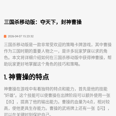
三国杀移动版：夺天下，封神曹操
2026-04-07 15:23:32
三国杀移动版是一款非常受欢迎的策略卡牌游戏，其中曹操
作为三国时期的重要人物之一，是许多玩家梦寐以求的角
色。本文将详细介绍如何在三国杀移动版中获得神曹操，帮
助玩家更好地掌握这个角色的技巧和策略。
1. 神曹操的特点
神曹操在游戏中有着独特的特点和能力，首先是他的技能
“奸雄”。这个技能可以使曹操在出牌阶段可以额外使用一张
【杀】，提高了他的输出能力。曹操的血量为4点，相对较
高，使他更具生存能力。曹操的武将牌上还有一张【闪】，
可以在关键时刻保护自己。