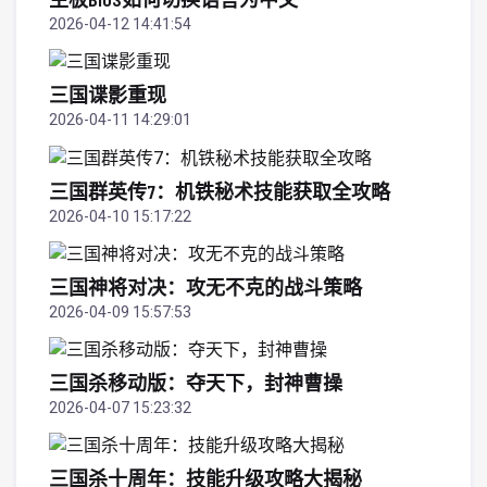
2026-04-12 14:41:54
三国谍影重现
2026-04-11 14:29:01
三国群英传7：机铁秘术技能获取全攻略
2026-04-10 15:17:22
三国神将对决：攻无不克的战斗策略
2026-04-09 15:57:53
三国杀移动版：夺天下，封神曹操
2026-04-07 15:23:32
三国杀十周年：技能升级攻略大揭秘