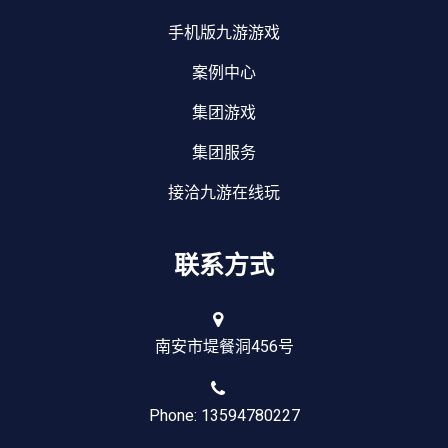
手机版九游游戏
案例中心
集团游戏
集团服务
接洽九游在线玩
联系方式
南安市堤餐洞456号
Phone: 13594780227