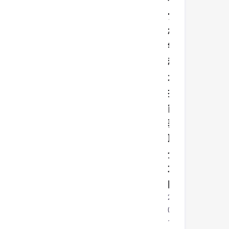
传
7：
机
铁
秘
术
技
能
获
取
全
攻
略
2026-
04-
10