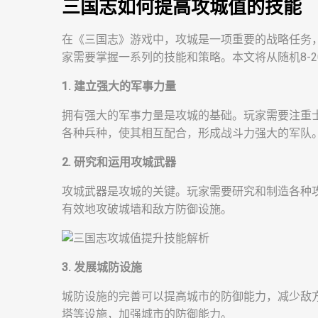
三国志如何提高攻城值的技能
在《三国志》游戏中，攻城是一项重要的战略任务
家需要掌握一系列的技能和策略。本文将从随机8-
1. 建立强大的军事力量
拥有强大的军事力量是攻城的基础。玩家需要注重
各种兵种，使其相互配合，形成战斗力强大的军队
2. 研究和运用攻城武器
攻城武器是攻城的关键。玩家需要研究和制造各种
有效地攻破城墙和敌方防御设施。
3. 发展城防设施
城防设施的完善可以提高城市的防御能力，减少敌
塔等设施，加强城市的防御能力。