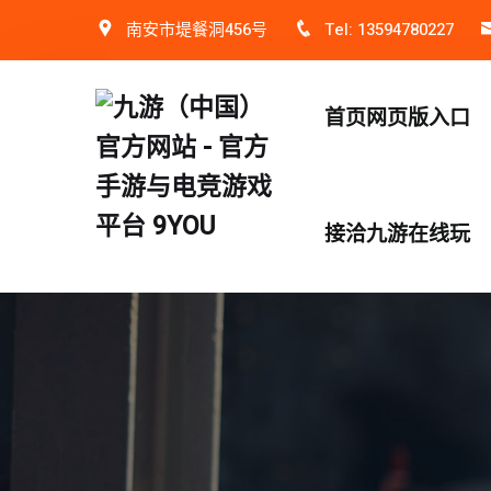
南安市堤餐洞456号
Tel: 13594780227
首页网页版入口
接洽九游在线玩