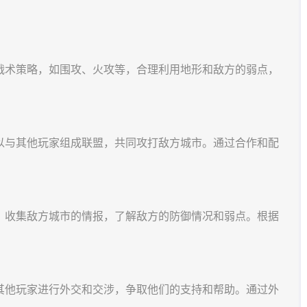
战术策略，如围攻、火攻等，合理利用地形和敌方的弱点，
以与其他玩家组成联盟，共同攻打敌方城市。通过合作和配
，收集敌方城市的情报，了解敌方的防御情况和弱点。根据
其他玩家进行外交和交涉，争取他们的支持和帮助。通过外